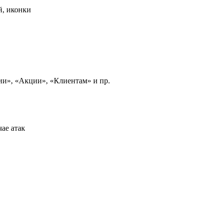
й, иконки
и», «Акции», «Клиентам» и пр.
ае атак