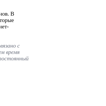
нов. В
оторые
нет-
вязано с
ем время
 постоянный