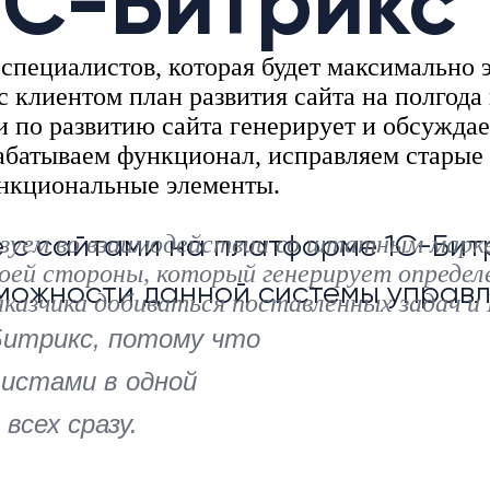
1С-Битрикс
специалистов, которая будет максимально
с клиентом план развития сайта на полгода
 по развитию сайта генерирует и обсуждае
абатываем функционал, исправляем старые
ункциональные элементы.
изуем во взаимодействии со штатным марк
 с сайтами на платформе 1С-Бит
воей стороны, который генерирует определ
зможности данной системы управл
аказчика добиваться поставленных задач и 
итрикс, потому что
истами в одной
всех сразу.