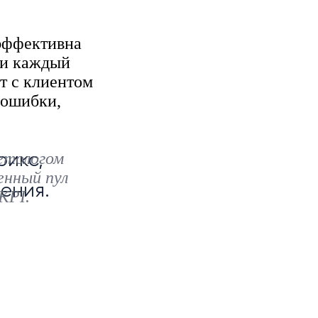
 эффективна
 и каждый
т с клиентом
 ошибки,
етологом
рикс,
енный пул
ения.
KPI.