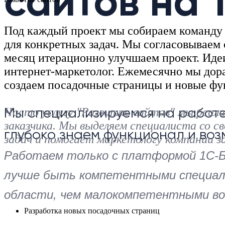
сайтов на 
Под каждый проект мы собираем команду 
для конкретных задач. Мы согласовываем 
месяц итерационно улучшаем проект. Идеи
интернет-маркетолог. Ежемесячно мы дор
создаем посадочные страницы и новые ф
Часто услугу "Развитие сайтов" мы реал
Мы специализируемся на работе
заказчика. Мы выделяем специалиста со с
глубоко знаем функционал и во
задач и помогает маркетологу компании з
Работаем только с платформой 1С-Б
лучше быть компетентными специал
области, чем малокомпетентными во 
Разработка новых посадочных страниц