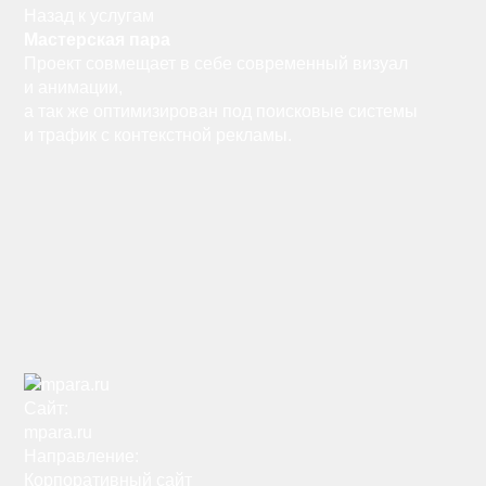
Назад к услугам
Мастерская пара
Проект совмещает в себе современный визуал
и анимации,
а так же оптимизирован под поисковые системы
и трафик с контекстной рекламы.
Сайт:
mpara.ru
Направление:
Корпоративный сайт