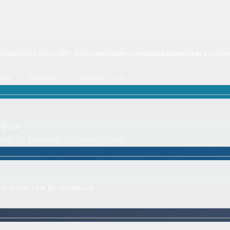
разработать сайт для компании с инновационными услуг
ние
Дизайн
Разработка
ифтов
ние
Дизайн
Разработка
тель систем вооружения