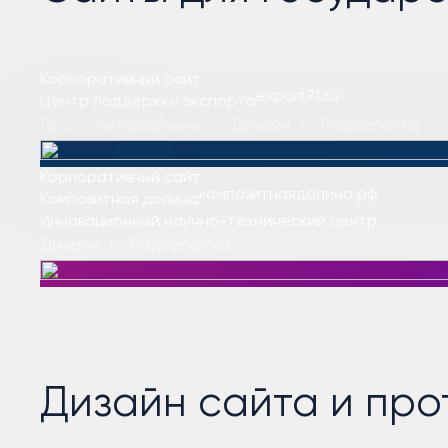
Корпоративный сайт
export71.ru
Центр поддержки
экспорта
Прототипирование
Дизайн
Разработка
Корпоративный сайт
композитнаядолина.рф
Композитная
долина
Инновационный научно-технический центр
Дизайн
Разработка
Дизайн сайта и про