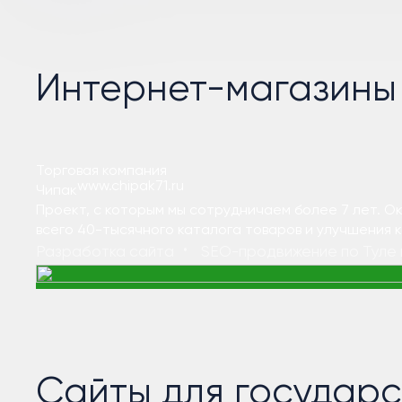
Интернет-магазины
Торговая компания
www.chipak71.ru
Чипак
Проект, с которым мы сотрудничаем более 7 лет. 
всего 40-тысячного каталога товаров и улучшения 
Разработка сайта
SEO-продвижение по Туле 
Сайты для государ