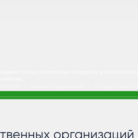
Оказываем полную комплексную поддержку для данного кл
конверсии.
и Калуге
Контекстная реклама
Интернет-магаз
ственных организаций