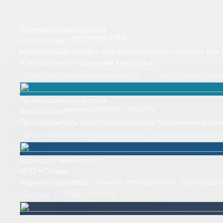
Промышленные услуги
roscontract71.ru
Росконтракт
Масштабный проект для масштабного клиента. Как 
и углубленного изучения тематики.
Проектирование маркетинга
Прототипирова
Промышленные услуги
www.podemniki-arkon.ru
Арконстрой
Производитель грузопассажирских подъемников и л
Проектирование маркетинга
Прототипирова
Корпоративный сайт
НПО «Сплав»
Научно-производственное объединение, производи
Дизайн
Разработка